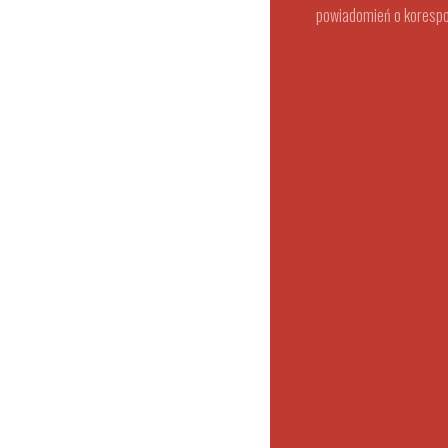
powiadomień o korespo
Przydatne dokum