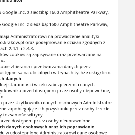
ministrator
:
do Google Inc. z siedzibą: 1600 Amphitheatre Parkway,
o Google Inc. z siedzibą: 1600 Amphitheatre Parkway,
alają Administratorowi na prowadzenie analityki
uro.krakow.pl oraz podejmowanie działań zgodnych z
h 2.4.1. i 2.4.3.
ików cookies są zapisywane oraz przetwarzane na
nc.
obie zbierania i przetwarzania danych przez
ostępne są na oficjalnych witrynach tychże usług/firm.
ch danych
lnej staranności w celu zabezpieczenia danych
ytkownika przed dostępem przez osoby niepowołane,
em.
ch przez Użytkownika danych osobowych Administrator
zne zapobiegające ich pozyskaniu przez osoby trzecie:
ący tożsamość witryny.
 przed dostępem przez osoby nieuprawnione.
ych danych osobowych oraz ich poprawianie
ądu w udostępnione Administratorowi dane osobowe