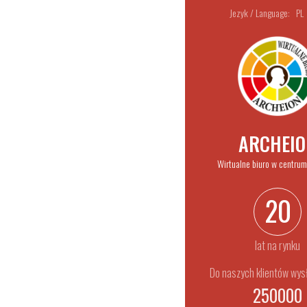
Jezyk / Language:
PL
Poznaj naszą 
ARCHEIO
Wirtualne biuro w centru
20
lat na rynku
Do naszych klientów wysł
250000