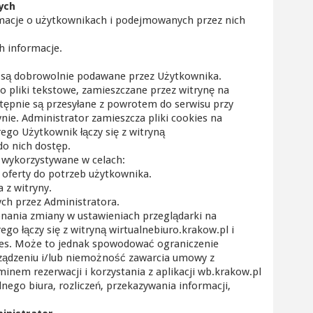
ych
rmacje o użytkownikach i podejmowanych przez nich
h informacje.
.
e są dobrowolnie podawane przez Użytkownika.
) to pliki tekstowe, zamieszczane przez witrynę na
tępnie są przesyłane z powrotem do serwisu przy
nie. Administrator zamieszcza pliki cookies na
ego Użytkownik łączy się z witryną
do nich dostęp.
 i wykorzystywane w celach:
oferty do potrzeb użytkownika.
a z witryny.
ych przez Administratora.
nania zmiany w ustawieniach przeglądarki na
go łączy się z witryną wirtualnebiuro.krakow.pl i
ies. Może to jednak spowodować ograniczenie
rządzeniu i/lub niemożność zawarcia umowy z
inem rezerwacji i korzystania z aplikacji wb.krakow.pl
lnego biura, rozliczeń, przekazywania informacji,