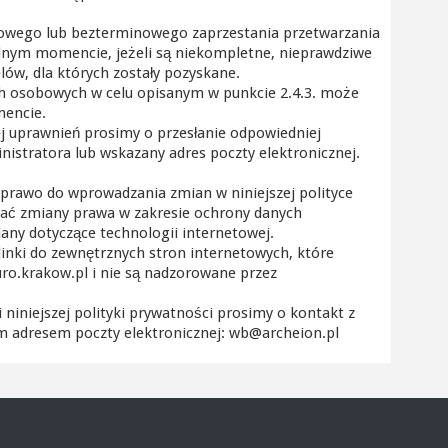
owego lub bezterminowego zaprzestania przetwarzania
nym momencie, jeżeli są niekompletne, nieprawdziwe
elów, dla których zostały pozyskane.
ch osobowych w celu opisanym w punkcie 2.4.3. może
encie.
ej uprawnień prosimy o przesłanie odpowiedniej
nistratora lub wskazany adres poczty elektronicznej.
e prawo do wprowadzania zmian w niniejszej polityce
ać zmiany prawa w zakresie ochrony danych
any dotyczące technologii internetowej.
linki do zewnętrznych stron internetowych, które
iuro.krakow.pl i nie są nadzorowane przez
 niniejszej polityki prywatności prosimy o kontakt z
 adresem poczty elektronicznej: wb@archeion.pl