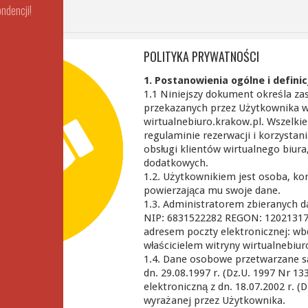
ndencji!
enty prawne.
POLITYKA PRYWATNOŚCI
1. Postanowienia ogólne i definic
1.1 Niniejszy dokument określa z
przekazanych przez Użytkownika w 
wirtualnebiuro.krakow.pl. Wszelkie
regulaminie rezerwacji i korzystani
obsługi klientów wirtualnego biura,
dodatkowych.
1.2. Użytkownikiem jest osoba, kor
powierzająca mu swoje dane.
1.3. Administratorem zbieranych
NIP: 6831522282 REGON: 120213177 
adresem poczty elektronicznej: wb
właścicielem witryny wirtualnebiur
1.4. Dane osobowe przetwarzane s
dn. 29.08.1997 r. (Dz.U. 1997 Nr 13
elektroniczną z dn. 18.07.2002 r. (
wyrażanej przez Użytkownika.