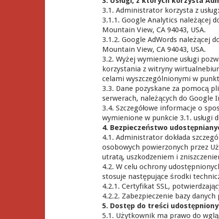
3. Usługi, z których korzysta Ad
3.1. Administrator korzysta z usług
3.1.1. Google Analytics należącej 
Mountain View, CA 94043, USA.
3.1.2. Google AdWords należącej d
Mountain View, CA 94043, USA.
3.2. Wyżej wymienione usługi pozw
korzystania z witryny wirtualnebi
celami wyszczególnionymi w punktac
3.3. Dane pozyskane za pomocą pl
serwerach, należących do Google I
3.4. Szczegółowe informacje o spos
wymienione w punkcie 3.1. usługi d
4. Bezpieczeństwo udostępniany
4.1. Administrator dokłada szczegó
osobowych powierzonych przez Uż
utratą, uszkodzeniem i zniszczeni
4.2. W celu ochrony udostępniony
stosuje następujące środki technic
4.2.1. Certyfikat SSL, potwierdzaj
4.2.2. Zabezpieczenie bazy danych
5. Dostęp do treści udostępnion
5.1. Użytkownik ma prawo do wgl