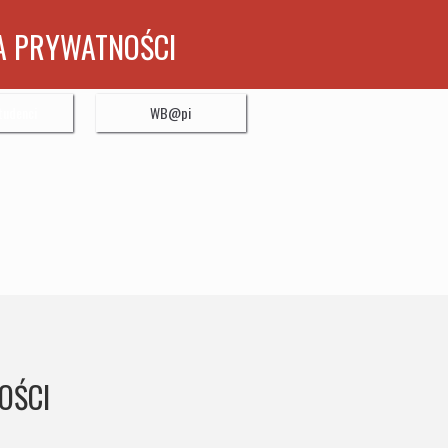
A PRYWATNOŚCI
tudenci
WB@pi
OŚCI