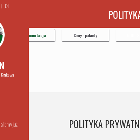
|
EN
ofertę
POLITYK
E-dokumentacja
Ceny - pakiety
NGO i S
N
m Krakowa
POLITYKA PRYWATN
aliśmy już